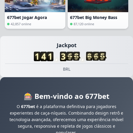
677bet Jogar Agora
677bet Big Money Bass
42,857 online
87,120 online
29/06/2026 Joa*** saque concluido de 3,350 BRL 🏦
Jackpot
29/06/2026 Joao*** ganhou 8,000 BRL 🔥
29/06/2026 JoaoL*** recebeu bonus 290 BRL 🎉
1
4
1
,
3
9
6
,
8
8
0
29/06/2026 JoaoLu*** recebeu cashback 45 BRL 🔄
29/06/2026 JoaoLa*** acertou o jackpot 59,500 BRL 🚀
BRL
29/06/2026 JoaoY*** saque concluido de 150 BRL 💸
29/06/2026 JoaoA*** saque concluido de 850 BRL 💸
29/06/2026 JoaoR*** saque concluido de 2,250 BRL ✅
🎰 Bem-vindo ao 677bet
29/06/2026 JoaoM*** recebeu bonus 330 BRL 🎁
29/06/2026 JoaoE*** recebeu cashback 290 BRL 💵
O
677bet
é a plataforma definitiva para jogadores
29/06/2026 JoaoC*** saque concluido de 1,400 BRL ✅
experientes de caça-níqueis. Combinando design retrô e
29/06/2026 JoaoCa*** ganhou 7,000 BRL 🏆
tecnologia avançada, oferecemos uma experiência móvel
29/06/2026 JoaoG*** ganhou 4,700 BRL 🔥
segura, responsiva e repleta de jogos clássicos e
29/06/2026 JoaoT*** recebeu bonus 50 BRL 🎉
populares.