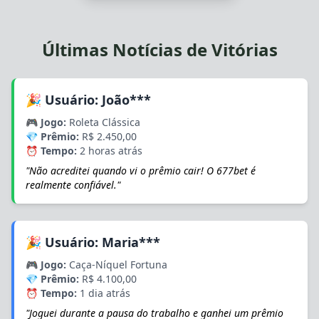
Últimas Notícias de Vitórias
🎉 Usuário: João***
🎮 Jogo:
Roleta Clássica
💎 Prêmio:
R$ 2.450,00
⏰ Tempo:
2 horas atrás
"Não acreditei quando vi o prêmio cair! O 677bet é
realmente confiável."
🎉 Usuário: Maria***
🎮 Jogo:
Caça-Níquel Fortuna
💎 Prêmio:
R$ 4.100,00
⏰ Tempo:
1 dia atrás
"Joguei durante a pausa do trabalho e ganhei um prêmio