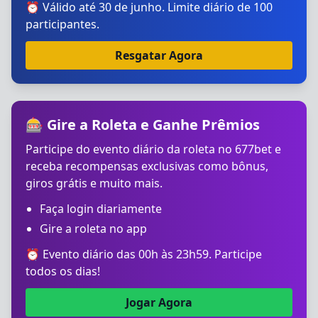
⏰ Válido até 30 de junho. Limite diário de 100
participantes.
Resgatar Agora
🎰 Gire a Roleta e Ganhe Prêmios
Participe do evento diário da roleta no 677bet e
receba recompensas exclusivas como bônus,
giros grátis e muito mais.
Faça login diariamente
Gire a roleta no app
⏰ Evento diário das 00h às 23h59. Participe
todos os dias!
Jogar Agora