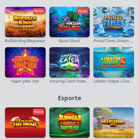
Novo
Novo
Buffalo King Megaways
Razor Shark
Primal Times Dream Drop
Hyper Joker Star
Amazing Catch Power Combo
Lobster Hotpot 2 Even Hotter
Esporte
Novo