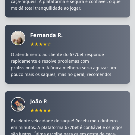
caça-níqueis. A plataforma é segura e confiável, o que
me dá total tranquilidade ao jogar.
Fernanda R.
★★★★☆
O atendimento ao cliente do 677bet responde
rapidamente e resolve problemas com
profissionalismo. A única melhoria seria agilizar um
pouco mais os saques, mas no geral, recomendo!
João P.
★★★★★
Excelente velocidade de saque! Recebi meu dinheiro
em minutos. A plataforma 677bet é confiável e os jogos
são justos. Ótima escolha para quem gosta de caça-