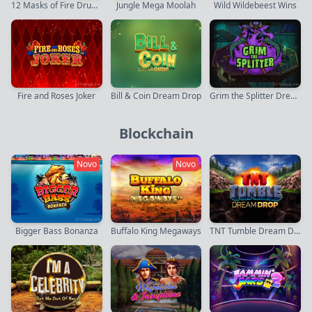
12 Masks of Fire Drums
Jungle Mega Moolah
Wild Wildebeest Wins
Fire and Roses Joker
Bill & Coin Dream Drop
Grim the Splitter Dream Drop
Blockchain
Novo
Novo
Bigger Bass Bonanza
Buffalo King Megaways
TNT Tumble Dream Drop