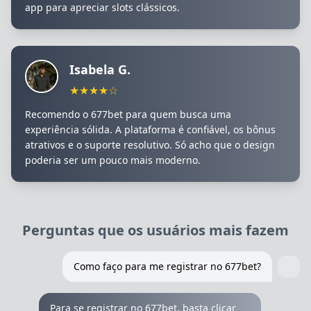
app para apreciar slots clássicos.
Isabela G.
★★★★☆
Recomendo o 677bet para quem busca uma
experiência sólida. A plataforma é confiável, os bônus
atrativos e o suporte resolutivo. Só acho que o design
poderia ser um pouco mais moderno.
Perguntas que os usuários mais fazem
Como faço para me registrar no 677bet?
Para se registrar no 677bet, basta clicar