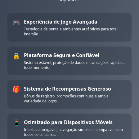
29/06/2026 JoaoMa*** recebeu bonus 300 BRL ✨
29/06/2026 JoaoLua*** saque concluido de 2,400 BRL ✅
29/06/2026 JoaoTh*** recebeu cashback 215 BRL 🔄
🎮
Experiência de Jogo Avançada
29/06/2026 JoaoD*** saque concluido de 500 BRL ✅
Tecnologia de ponta e ambientes autênticos para total
imersão.
29/06/2026 JoaoEd*** acertou o jackpot 18,000 BRL 🎰
29/06/2026 JoaoMan*** ganhou 7,400 BRL 🏆
29/06/2026 JoaoCam*** saque concluido de 300 BRL 🏦
🔒
Plataforma Segura e Confiável
29/06/2026 JoaoGi*** recebeu bonus 150 BRL ✨
Sistema estável, proteção de dados e transações rápidas a
29/06/2026 JoaoI*** ganhou 3,100 BRL 💰
todo momento.
29/06/2026 JoaoEn*** saque concluido de 900 BRL 🏦
29/06/2026 JoaoCai*** saque concluido de 2,050 BRL 🏦
29/06/2026 JoaoIg*** recebeu bonus 190 BRL ✨
🎁
Sistema de Recompensas Generoso
29/06/2026 JoaoLe*** saque concluido de 2,250 BRL 💸
Bônus de registro, promoções contínuas e ampla
variedade de jogos.
29/06/2026 JoaoMu*** recebeu cashback 295 BRL 🔄
29/06/2026 JoaoThi*** saque concluido de 2,750 BRL ✅
29/06/2026 JoaoV*** acertou o jackpot 71,500 BRL 🎰
📱
Otimizado para Dispositivos Móveis
29/06/2026 JoaoEdu*** ganhou 4,600 BRL 💰
Interface amigável, navegação simples e compatível com
29/06/2026 JoaoCaio*** ganhou 4,800 BRL 🏆
todos os celulares.